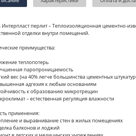
писание
Характеристики
Оплата и доста
s Интерпласт перлит – Теплоизоляционная цементно-изв
ственной отделки внутри помещений.
ические преимущества:
ижение теплопотерь
учшенная паропроницаемость
гкий вес (на 40% легче большинства цементных штукатур
вышенная адгезия к любым основаниям
тойчивость к образованию микротрещин
кроклимат – естественная регуляция влажности
сть применения:
епление и выравнивание стен в жилых помещениях
делка балконов и лоджий
монт в детских и медицинских учреждениях