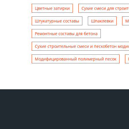
Цветные затирки
Сухие смеси для строи
Штукатурные составы
Шпаклевки
М
Ремонтные составы для бетона
Сухие строительные смеси и пескобетон мод
Модифицированный полимерный песок