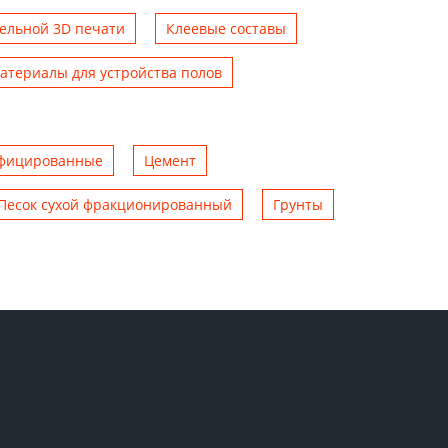
тельной 3D печати
Клеевые составы
атериалы для устройства полов
ифицированные
Цемент
Песок сухой фракционированный
Грунты