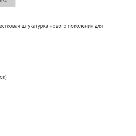
вка
естковая штукатурка нового поколения для
ок)