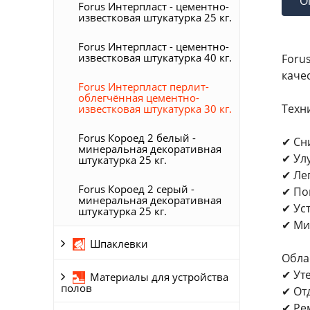
О
Forus Интерпласт - цементно-
известковая штукатурка 25 кг.
Forus Интерпласт - цементно-
известковая штукатурка 40 кг.
Foru
каче
Forus Интерпласт перлит-
облегчённая цементно-
Техн
известковая штукатурка 30 кг.
Forus Короед 2 белый -
✔ Сн
минеральная декоративная
✔ Ул
штукатурка 25 кг.
✔ Ле
Forus Короед 2 серый -
✔ По
минеральная декоративная
✔ Ус
штукатурка 25 кг.
✔ Ми
Шпаклевки
Обла
✔ Ут
Материалы для устройства
полов
✔ От
✔ Ре